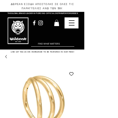
ΔΩΡΕΑΝ ΕΞΟΔΑ ΑΠΟΣΤΟΛΗΣ ΣΕ ΟΛΕΣ ΤΙΣ
ΠΑΡΑΓΓΕΛΙΕΣ ΑΝΩ ΤΩΝ 50
€
THE GLOBAL BRAND LEADER IN PIERCING - OFFICIAL DISTRIBUTOR FOR GREECE
LIKE US? TAG US ON INSTAGRAM TO BE FEATURED IN OUR FEED!