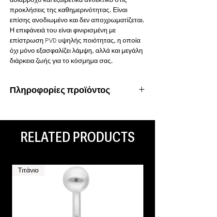
αδιάβροχο και εξαιρετικά ανθεκτικό στις
προκλήσεις της καθημερινότητας. Είναι
επίσης ανοδιωμένο και δεν αποχρωματίζεται.
Η επιφάνειά του είναι φινιρισμένη με
επίστρωση PVD υψηλής ποιότητας, η οποία
όχι μόνο εξασφαλίζει λάμψη, αλλά και μεγάλη
διάρκεια ζωής για το κόσμημα σας.
Πληροφορίες προϊόντος
Υλικό: Χειρουργικό ατσάλι 316L
Ιδιότητες: Αδιάβροχο, ανοξείδωτο
Είδος piercing: Septum, Tragus, Helix, Rook,
RELATED PRODUCTS
Ear Lobe, Daith, Conch, Labret
Τιτάνιο
Τιτάνιο