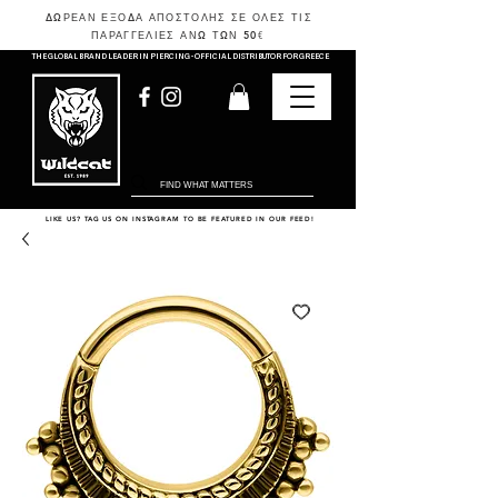
ΔΩΡΕΑΝ ΕΞΟΔΑ ΑΠΟΣΤΟΛΗΣ ΣΕ ΟΛΕΣ ΤΙΣ
ΠΑΡΑΓΓΕΛΙΕΣ ΑΝΩ ΤΩΝ 50
€
THE GLOBAL BRAND LEADER IN PIERCING - OFFICIAL DISTRIBUTOR FOR GREECE
LIKE US? TAG US ON INSTAGRAM TO BE FEATURED IN OUR FEED!