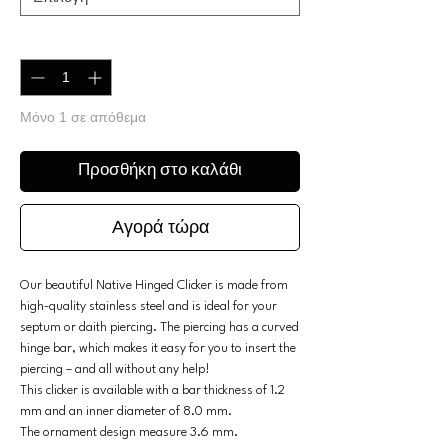
Ποσότητα
*
Μόνο 1 σε απόθεμα
Προσθήκη στο καλάθι
Αγορά τώρα
Our beautiful Native Hinged Clicker is made from
high-quality stainless steel and is ideal for your
septum or daith piercing. The piercing has a curved
hinge bar, which makes it easy for you to insert the
piercing – and all without any help!
This clicker is available with a bar thickness of 1.2
mm and an inner diameter of 8.0 mm.
The ornament design measure 3.6 mm.