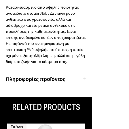
Κατασκευασμένο από υψηλής ποιότητας
ανοξείδωτο ατσάλι 316L . Δεν είναι μόνο
ανθεκτικό στις γρατσουνιές, αλλά και
αδιάβροχο και εξαιρετικά ανθεκτικό στις
προκλήσεις της καθημερινότητας. Είναι
επίσης ανοδιωμένο και δεν αποχρωματίζεται.
Η επιφάνειά του είναι φινιρισμένη με
επίστρωση PVD υψηλής ποιότητας, η οποία
όχι μόνο εξασφαλίζει λάμψη, αλλά και μεγάλη
διάρκεια ζωής για το κόσμημα σας.
Πληροφορίες προϊόντος
Υλικό: Χειρουργικό ατσάλι 316L
Ιδιότητες: Αδιάβροχο, ανοξείδωτο
Είδος piercing: Tragus, Helix, Ear Lobe,
RELATED PRODUCTS
Septum, Daith, Rook
Τιτάνιο
Τιτάνιο