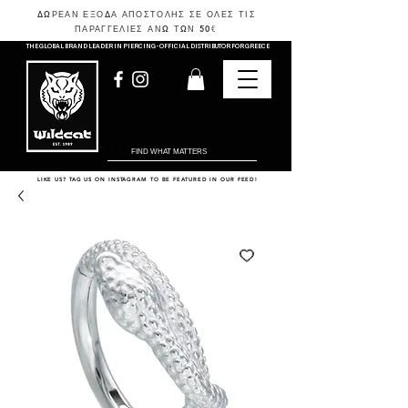
ΔΩΡΕΑΝ ΕΞΟΔΑ ΑΠΟΣΤΟΛΗΣ ΣΕ ΟΛΕΣ ΤΙΣ
ΠΑΡΑΓΓΕΛΙΕΣ ΑΝΩ ΤΩΝ 50
€
THE GLOBAL BRAND LEADER IN PIERCING - OFFICIAL DISTRIBUTOR FOR GREECE
LIKE US? TAG US ON INSTAGRAM TO BE FEATURED IN OUR FEED!