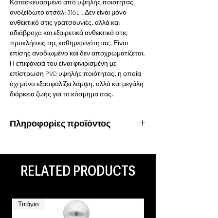
Κατασκευασμένο από υψηλής ποιότητας
ανοξείδωτο ατσάλι 316L . Δεν είναι μόνο
ανθεκτικό στις γρατσουνιές, αλλά και
αδιάβροχο και εξαιρετικά ανθεκτικό στις
προκλήσεις της καθημερινότητας. Είναι
επίσης ανοδιωμένο και δεν αποχρωματίζεται.
Η επιφάνειά του είναι φινιρισμένη με
επίστρωση PVD υψηλής ποιότητας, η οποία
όχι μόνο εξασφαλίζει λάμψη, αλλά και μεγάλη
διάρκεια ζωής για το κόσμημα σας.
Πληροφορίες προϊόντος
Υλικό: Χειρουργικό ατσάλι 316L
Ιδιότητες: Αδιάβροχο, ανοξείδωτο
Είδος piercing: Helix, Septum, Daith, Rook,
RELATED PRODUCTS
Lip, Tragus, Conch
Τιτάνιο
Τιτάνιο