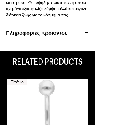
επίστρωση PVD υψηλής ποιότητας, η οποία
όχι μόνο εξασφαλίζει λάμψη, αλλά και μεγάλη
διάρκεια ζωής για το κόσμημα σας.
Πληροφορίες προϊόντος
Υλικό: Χειρουργικό ατσάλι 316L
Ιδιότητες: Αδιάβροχο, ανοξείδωτο
Είδος piercing: Septum, Daith, Helix, Navel,
RELATED PRODUCTS
Nipple, Rook, Conch, Lip, Smiley
Τιτάνιο
Τιτάνιο