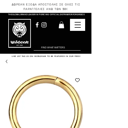
ΔΩΡΕΑΝ ΕΞΟΔΑ ΑΠΟΣΤΟΛΗΣ ΣΕ ΟΛΕΣ ΤΙΣ
ΠΑΡΑΓΓΕΛΙΕΣ ΑΝΩ ΤΩΝ 50
€
THE GLOBAL BRAND LEADER IN PIERCING - OFFICIAL DISTRIBUTOR FOR GREECE
LIKE US? TAG US ON INSTAGRAM TO BE FEATURED IN OUR FEED!