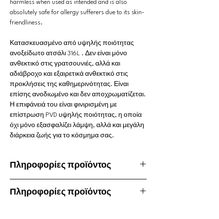
harmless when used as intended and is also
absolutely safe for allergy sufferers due to its skin-
friendliness.
Κατασκευασμένο από υψηλής ποιότητας
ανοξείδωτο ατσάλι 316L . Δεν είναι μόνο
ανθεκτικό στις γρατσουνιές, αλλά και
αδιάβροχο και εξαιρετικά ανθεκτικό στις
προκλήσεις της καθημερινότητας. Είναι
επίσης ανοδιωμένο και δεν αποχρωματίζεται.
Η επιφάνειά του είναι φινιρισμένη με
επίστρωση PVD υψηλής ποιότητας, η οποία
όχι μόνο εξασφαλίζει λάμψη, αλλά και μεγάλη
διάρκεια ζωής για το κόσμημα σας.
Πληροφορίες προϊόντος
Πληροφορίες προϊόντος
Υλικό: Χειρουργικό ατσάλι 316L