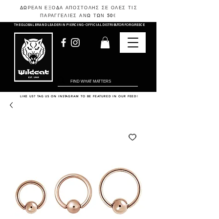
ΔΩΡΕΑΝ ΕΞΟΔΑ ΑΠΟΣΤΟΛΗΣ ΣΕ ΟΛΕΣ ΤΙΣ
ΠΑΡΑΓΓΕΛΙΕΣ ΑΝΩ ΤΩΝ 50
€
THE GLOBAL BRAND LEADER IN PIERCING - OFFICIAL DISTRIBUTOR FOR GREECE
LIKE US? TAG US ON INSTAGRAM TO BE FEATURED IN OUR FEED!