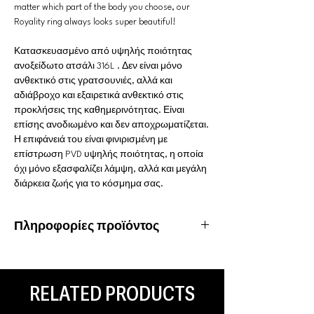
matter which part of the body you choose, our
Royality ring always looks super beautiful!
Κατασκευασμένο από υψηλής ποιότητας
ανοξείδωτο ατσάλι 316L . Δεν είναι μόνο
ανθεκτικό στις γρατσουνιές, αλλά και
αδιάβροχο και εξαιρετικά ανθεκτικό στις
προκλήσεις της καθημερινότητας. Είναι
επίσης ανοδιωμένο και δεν αποχρωματίζεται.
Η επιφάνειά του είναι φινιρισμένη με
επίστρωση PVD υψηλής ποιότητας, η οποία
όχι μόνο εξασφαλίζει λάμψη, αλλά και μεγάλη
διάρκεια ζωής για το κόσμημα σας.
Πληροφορίες προϊόντος
Υλικό: Χειρουργικό ατσάλι 316L
Ιδιότητες: Αδιάβροχο, ανοξείδωτο
Είδος piercing: Helix, Ear Lobe, Rook, Tragus
RELATED PRODUCTS