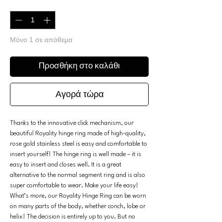
Ποσότητα
*
Μόνο 1 σε απόθεμα
Προσθήκη στο καλάθι
Αγορά τώρα
Thanks to the innovative click mechanism, our
beautiful Royality hinge ring made of high-quality,
rose gold stainless steel is easy and comfortable to
insert yourself! The hinge ring is well made – it is
easy to insert and closes well. It is a great
alternative to the normal segment ring and is also
super comfortable to wear. Make your life easy!
What’s more, our Royality Hinge Ring can be worn
on many parts of the body, whether conch, lobe or
helix! The decision is entirely up to you. But no