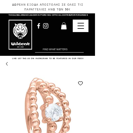
ΔΩΡΕΑΝ ΕΞΟΔΑ ΑΠΟΣΤΟΛΗΣ ΣΕ ΟΛΕΣ ΤΙΣ
ΠΑΡΑΓΓΕΛΙΕΣ ΑΝΩ ΤΩΝ 50
€
THE GLOBAL BRAND LEADER IN PIERCING - OFFICIAL DISTRIBUTOR FOR GREECE
LIKE US? TAG US ON INSTAGRAM TO BE FEATURED IN OUR FEED!