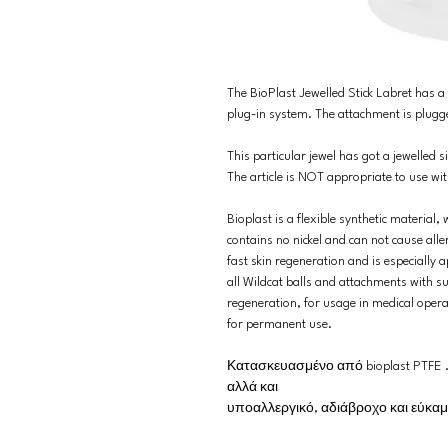
The BioPlast Jewelled Stick Labret has a 
plug-in system. The attachment is plugg
This particular jewel has got a jewelled 
The article is NOT appropriate to use wi
Bioplast is a flexible synthetic material
contains no nickel and can not cause alle
fast skin regeneration and is especially 
all Wildcat balls and attachments with su
regeneration, for usage in medical operat
for permanent use.
Κατασκευασμένο από bioplast PTFE . 
αλλά και
υποαλλεργικό, αδιάβροχο και εύκα