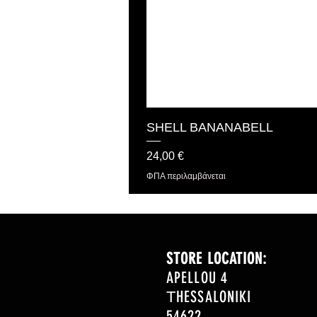
SHELL BANANABELL
Τιμή
24,00 €
ΦΠΑ περιλαμβάνεται
STORE LOCATION:
APELLOU 4
ΤHESSALONIKI
54622