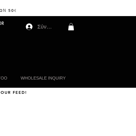
ΩΝ 50
€
OR
Σύνδεση
TOO
WHOLESALE INQUIRY
 OUR FEED!