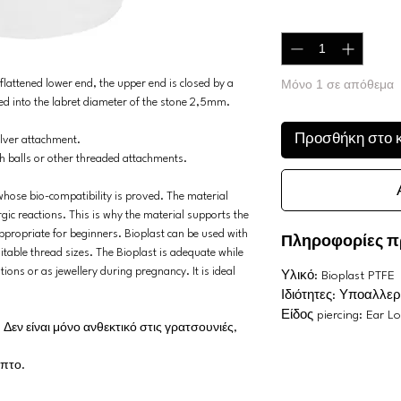
Ποσότητα
*
Μόνο 1 σε απόθεμα
flattened lower end, the upper end is closed by a
ed into the labret diameter of the stone 2,5mm.
Προσθήκη στο 
silver attachment.
th balls or other threaded attachments.
, whose bio-compatibility is proved. The material
rgic reactions. This is why the material supports the
appropriate for beginners. Bioplast can be used with
Πληροφορίες π
itable thread sizes. The Bioplast is adequate while
ions or as jewellery during pregnancy. It is ideal
Υλικό: Bioplast PTFE
Ιδιότητες: Υποαλλε
Είδος piercing: Ear Lo
Δεν είναι μόνο ανθεκτικό στις γρατσουνιές,
μπτο.