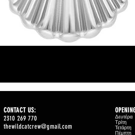
Γρήγορη προβολή
CONTACT US:
OPENIN
2310 269 770
Δευτέρ
Τρίτη
thewildcatcrew@gmail.com
Τετάρτ
Πέμπτη