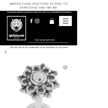
ΔΩΡΕΑΝ ΕΞΟΔΑ ΑΠΟΣΤΟΛΗΣ ΣΕ ΟΛΕΣ ΤΙΣ
ΠΑΡΑΓΓΕΛΙΕΣ ΑΝΩ ΤΩΝ 50
€
THE GLOBAL BRAND LEADER IN PIERCING - OFFICIAL DISTRIBUTOR FOR GREECE
LIKE US? TAG US ON INSTAGRAM TO BE FEATURED IN OUR FEED!