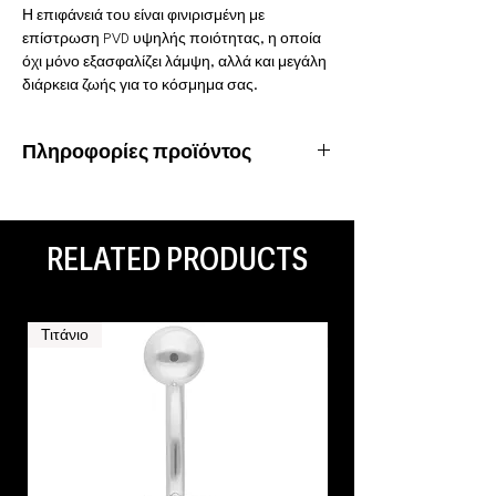
Η επιφάνειά του είναι φινιρισμένη με
επίστρωση PVD υψηλής ποιότητας, η οποία
όχι μόνο εξασφαλίζει λάμψη, αλλά και μεγάλη
διάρκεια ζωής για το κόσμημα σας.
Πληροφορίες προϊόντος
Υλικό: Χειρουργικό ατσάλι 316L
Ιδιότητες: Αδιάβροχο, ανοξείδωτο
Είδος piercing: Conch, Helix,Ear Lobe, Tragus,
RELATED PRODUCTS
Lip
Τιτάνιο
Τιτάνιο