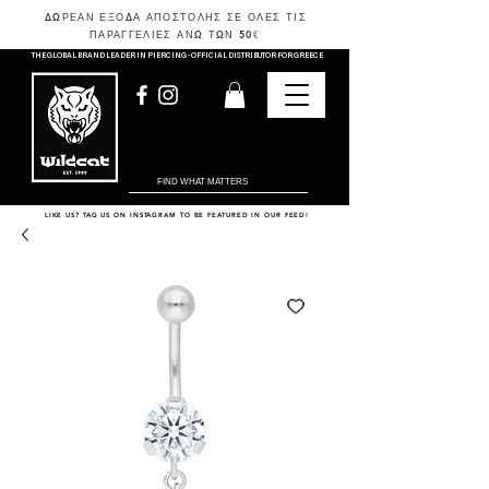
ΔΩΡΕΑΝ ΕΞΟΔΑ ΑΠΟΣΤΟΛΗΣ ΣΕ ΟΛΕΣ ΤΙΣ
ΠΑΡΑΓΓΕΛΙΕΣ ΑΝΩ ΤΩΝ 50
€
THE GLOBAL BRAND LEADER IN PIERCING - OFFICIAL DISTRIBUTOR FOR GREECE
LIKE US? TAG US ON INSTAGRAM TO BE FEATURED IN OUR FEED!