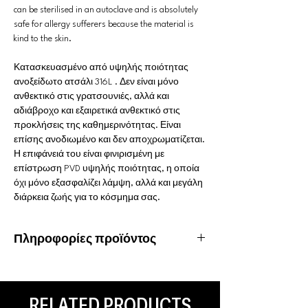
can be sterilised in an autoclave and is absolutely
safe for allergy sufferers because the material is
kind to the skin.
Κατασκευασμένο από υψηλής ποιότητας
ανοξείδωτο ατσάλι 316L . Δεν είναι μόνο
ανθεκτικό στις γρατσουνιές, αλλά και
αδιάβροχο και εξαιρετικά ανθεκτικό στις
προκλήσεις της καθημερινότητας. Είναι
επίσης ανοδιωμένο και δεν αποχρωματίζεται.
Η επιφάνειά του είναι φινιρισμένη με
επίστρωση PVD υψηλής ποιότητας, η οποία
όχι μόνο εξασφαλίζει λάμψη, αλλά και μεγάλη
διάρκεια ζωής για το κόσμημα σας.
Πληροφορίες προϊόντος
Υλικό: Χειρουργικό ατσάλι 316L
Ιδιότητες: Αδιάβροχο, ανοξείδωτο
Είδος piercing: Navel
RELATED PRODUCTS