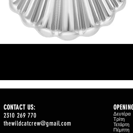
Γρήγορη προβολή
CONTACT US:
OPENIN
2310 269 770
Δευτέρ
Τρίτη
thewildcatcrew@gmail.com
Τετάρτ
Πέμπτη