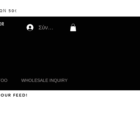
ΩΝ 50
€
OR
Σύνδεση
TOO
WHOLESALE INQUIRY
 OUR FEED!