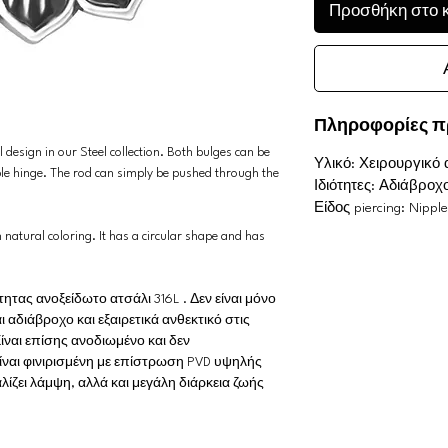
Προσθήκη στο 
Πληροφορίες π
l design in our Steel collection. Both bulges can be
Υλικό: Χειρουργικό 
le hinge. The rod can simply be pushed through the
Ιδιότητες: Αδιάβρ
Είδος piercing: Nipple
h natural coloring. It has a circular shape and has
ας ανοξείδωτο ατσάλι 316L . Δεν είναι μόνο
ι αδιάβροχο και εξαιρετικά ανθεκτικό στις
ίναι επίσης ανοδιωμένο και δεν
είναι φινιρισμένη με επίστρωση PVD υψηλής
λίζει λάμψη, αλλά και μεγάλη διάρκεια ζωής