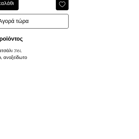
καλάθι
Αγορά τώρα
ροϊόντος
ατσάλι 316L
οχο, ανοξείδωτο