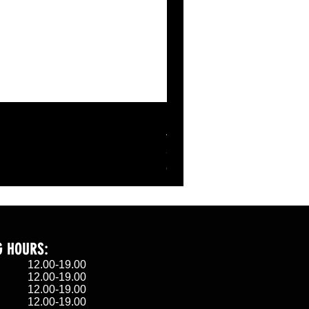
SHELL BANANABELL ZI
Τιμή
27,00 €
ΦΠΑ περιλαμβάνεται
G HOURS:
α 12.00-19.00
 12.00-19.00
η 12.00-19.00
 12.00-19.00