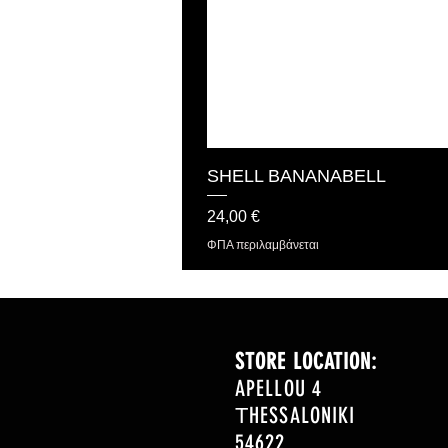
SHELL BANANABELL
Τιμή
24,00 €
ΦΠΑ περιλαμβάνεται
STORE LOCATION:
APELLOU 4
ΤHESSALONIKI
54622