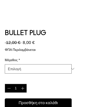
BULLET PLUG
Κανονική
Τιμή
 12,00 € 
8,00 €
τιμή
Έκπτωσης
ΦΠΑ Περιλαμβάνεται
Μέγεθος
*
Ποσότητα
*
Προσθήκη στο καλάθι