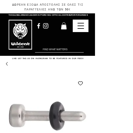
ΔΩΡΕΑΝ ΕΞΟΔΑ ΑΠΟΣΤΟΛΗΣ ΣΕ ΟΛΕΣ ΤΙΣ
ΠΑΡΑΓΓΕΛΙΕΣ ΑΝΩ ΤΩΝ 50
€
THE GLOBAL BRAND LEADER IN PIERCING - OFFICIAL DISTRIBUTOR FOR GREECE
LIKE US? TAG US ON INSTAGRAM TO BE FEATURED IN OUR FEED!