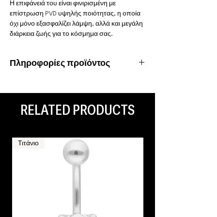
Η επιφάνειά του είναι φινιρισμένη με
επίστρωση PVD υψηλής ποιότητας, η οποία
όχι μόνο εξασφαλίζει λάμψη, αλλά και μεγάλη
διάρκεια ζωής για το κόσμημα σας.
Πληροφορίες προϊόντος
Υλικό: Χειρουργικό ατσάλι 316L
Ιδιότητες: Αδιάβροχο, ανοξείδωτο
Είδος piercing: Stretch
RELATED PRODUCTS
Τιτάνιο
Τιτάνιο