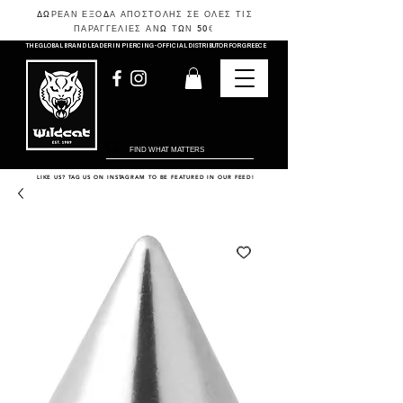
ΔΩΡΕΑΝ ΕΞΟΔΑ ΑΠΟΣΤΟΛΗΣ ΣΕ ΟΛΕΣ ΤΙΣ
ΠΑΡΑΓΓΕΛΙΕΣ ΑΝΩ ΤΩΝ 50
€
THE GLOBAL BRAND LEADER IN PIERCING - OFFICIAL DISTRIBUTOR FOR GREECE
LIKE US? TAG US ON INSTAGRAM TO BE FEATURED IN OUR FEED!