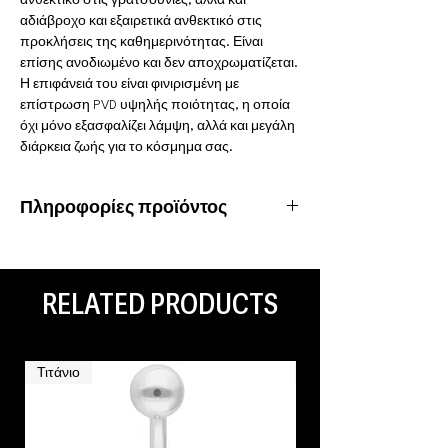
ανθεκτικό στις γρατσουνιές, αλλά και
αδιάβροχο και εξαιρετικά ανθεκτικό στις
προκλήσεις της καθημερινότητας. Είναι
επίσης ανοδιωμένο και δεν αποχρωματίζεται.
Η επιφάνειά του είναι φινιρισμένη με
επίστρωση PVD υψηλής ποιότητας, η οποία
όχι μόνο εξασφαλίζει λάμψη, αλλά και μεγάλη
διάρκεια ζωής για το κόσμημα σας.
Πληροφορίες προϊόντος
Υλικό: Χειρουργικό ατσάλι 316L
Ιδιότητες: Αδιάβροχο, ανοξείδωτο
RELATED PRODUCTS
Τιτάνιο
Τιτάνιο