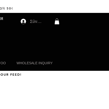
ΩΝ 50
€
OR
Σύνδεση
TOO
WHOLESALE INQUIRY
 OUR FEED!