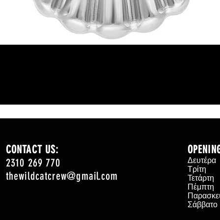
Γρήγορη προβολή
CONTACT US:
OPENIN
2310 269 770
Δευτέρ
Τρίτη
thewildcatcrew@gmail.com
Τετάρτ
Πέμπτη
Παρασκε
Σάββατ