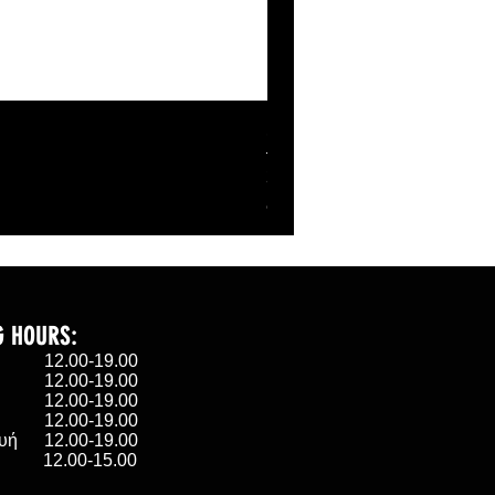
SHELL BANANABELL ZI
Τιμή
27,00 €
ΦΠΑ περιλαμβάνεται
G HOURS:
α 12.00-19.00
 12.00-19.00
η 12.00-19.00
 12.00-19.00
υή 12.00-19.00
ο 12.00-15.00