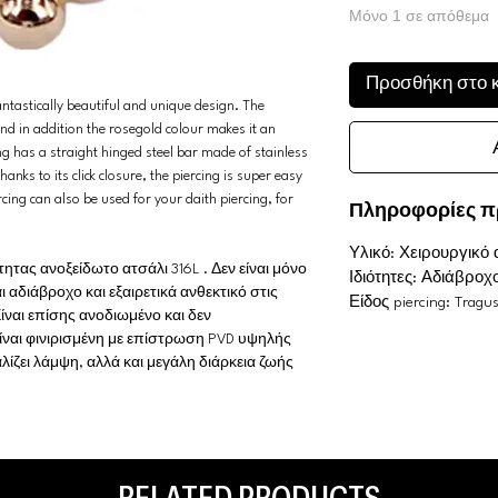
Μόνο 1 σε απόθεμα
Προσθήκη στο 
tastically beautiful and unique design. The
 and in addition the rosegold colour makes it an
g has a straight hinged steel bar made of stainless
nks to its click closure, the piercing is super easy
rcing can also be used for your daith piercing, for
Πληροφορίες π
Υλικό: Χειρουργικό 
ας ανοξείδωτο ατσάλι 316L . Δεν είναι μόνο
Ιδιότητες: Αδιάβρ
ι αδιάβροχο και εξαιρετικά ανθεκτικό στις
Είδος piercing: Tragus
ίναι επίσης ανοδιωμένο και δεν
είναι φινιρισμένη με επίστρωση PVD υψηλής
λίζει λάμψη, αλλά και μεγάλη διάρκεια ζωής
RELATED PRODUCTS