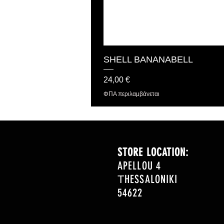
SHELL BANANABELL
Τιμή
24,00 €
ΦΠΑ περιλαμβάνεται
STORE LOCATION:
APELLOU 4
ΤHESSALONIKI
54622