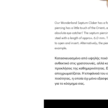
Our Wonderland Septum Clicker has a fan
piercing has a little touch of the Orient,
absolute eye-catcher! The septum piercin
steel with a length of approx. 6.0 mm. Tha
to open and insert. Alternatively, the pie
example.
Κατασκευασμένο από υψηλής ποιότητ
ανθεκτικό στις γρατσουνιές, αλλά κα
προκλήσεις της καθημερινότητας. Ε
αποχρωματίζεται. Η επιφάνειά του 
ποιότητας, η οποία όχι μόνο εξασφα
για το κόσμημα σας.