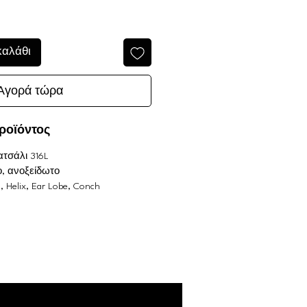
καλάθι
Αγορά τώρα
ροϊόντος
ατσάλι 316L
οχο, ανοξείδωτο
, Helix, Ear Lobe, Conch