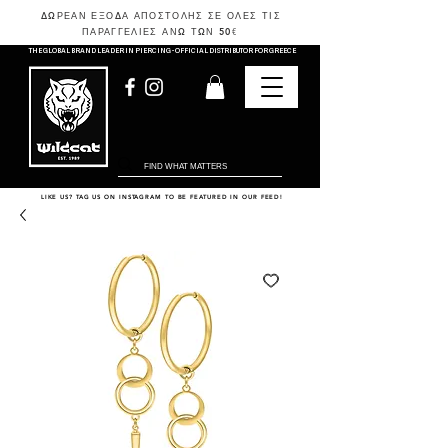
ΔΩΡΕΑΝ ΕΞΟΔΑ ΑΠΟΣΤΟΛΗΣ ΣΕ ΟΛΕΣ ΤΙΣ
ΠΑΡΑΓΓΕΛΙΕΣ ΑΝΩ ΤΩΝ 50
€
THE GLOBAL BRAND LEADER IN PIERCING - OFFICIAL DISTRIBUTOR FOR GREECE
LIKE US? TAG US ON INSTAGRAM TO BE FEATURED IN OUR FEED!