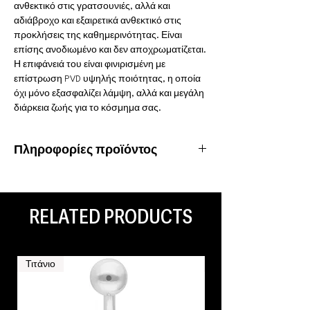
ανθεκτικό στις γρατσουνιές, αλλά και
αδιάβροχο και εξαιρετικά ανθεκτικό στις
προκλήσεις της καθημερινότητας. Είναι
επίσης ανοδιωμένο και δεν αποχρωματίζεται.
Η επιφάνειά του είναι φινιρισμένη με
επίστρωση PVD υψηλής ποιότητας, η οποία
όχι μόνο εξασφαλίζει λάμψη, αλλά και μεγάλη
διάρκεια ζωής για το κόσμημα σας.
Πληροφορίες προϊόντος
Υλικό: Χειρουργικό ατσάλι 316L
Ιδιότητες: Αδιάβροχο, ανοξείδωτο
Είδος piercing: Ear lobe
RELATED PRODUCTS
Τιτάνιο
Τιτάνιο