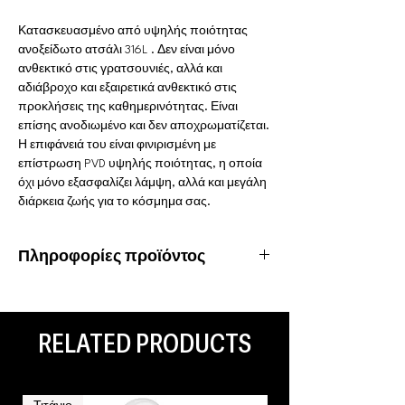
Κατασκευασμένο από υψηλής ποιότητας
ανοξείδωτο ατσάλι 316L . Δεν είναι μόνο
ανθεκτικό στις γρατσουνιές, αλλά και
αδιάβροχο και εξαιρετικά ανθεκτικό στις
προκλήσεις της καθημερινότητας. Είναι
επίσης ανοδιωμένο και δεν αποχρωματίζεται.
Η επιφάνειά του είναι φινιρισμένη με
επίστρωση PVD υψηλής ποιότητας, η οποία
όχι μόνο εξασφαλίζει λάμψη, αλλά και μεγάλη
διάρκεια ζωής για το κόσμημα σας.
Πληροφορίες προϊόντος
Υλικό: Χειρουργικό ατσάλι 316L
Ιδιότητες: Αδιάβροχο, ανοξείδωτο
Είδος piercing: Ear Lobe
RELATED PRODUCTS
Τιτάνιο
Τιτάνιο