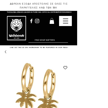
ΔΩΡΕΑΝ ΕΞΟΔΑ ΑΠΟΣΤΟΛΗΣ ΣΕ ΟΛΕΣ ΤΙΣ
ΠΑΡΑΓΓΕΛΙΕΣ ΑΝΩ ΤΩΝ 50
€
THE GLOBAL BRAND LEADER IN PIERCING - OFFICIAL DISTRIBUTOR FOR GREECE
LIKE US? TAG US ON INSTAGRAM TO BE FEATURED IN OUR FEED!