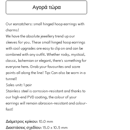
Αγορά τώρα
Our earcatchers: small hinged hoop earrings with
charms!
We have the absolute jewellery trend up our
sleeves for you. These small hinged hoop earrings
with cool upgrades are easy to clip on and can be
combined with any outfit. Whether rocky, mystical,
classic, bohemian or elegant, there's something for
everyone here. Grab your favourites and score
points all along the line! Tip: Can also be worn in a
tunnel!
Sales unit: 1 pair
Stainless steel is corrosion-resistant and thanks to
our high-end PVD coating, the colour of your
earrings will remain abrasion-resistant and colour-
fast!
Διάμετρος κρίκου: 10.0 mm
Διαστάσεις σχεδίου: 15.0 x 10.5 mm