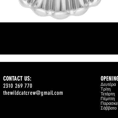
Γρήγορη προβολή
CONTACT US:
OPENIN
2310 269 770
Δευτέρ
Τρίτη
thewildcatcrew@gmail.com
Τετάρτ
Πέμπτη
Παρασκε
Σάββατ