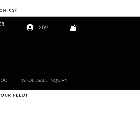
ΩΝ 50
€
OR
Σύνδεση
TOO
WHOLESALE INQUIRY
 OUR FEED!