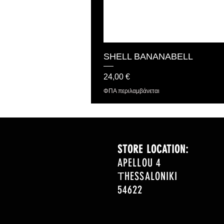
SHELL BANANABELL
Τιμή
24,00 €
ΦΠΑ περιλαμβάνεται
STORE LOCATION:
APELLOU 4
ΤHESSALONIKI
54622