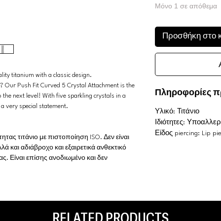
Μόνο 1 σε απόθεμα
Προσθήκη στο 
ity titanium with a classic design.
e? Our Push Fit Curved 5 Crystal Attachment is the
Πληροφορίες π
 the next level! With five sparkling crystals in a
 a very special statement.
Υλικό: Τιτάνιο
Ιδιότητες: Υποαλλερ
Είδος piercing: Lip pi
ας τιτάνιο με πιστοποίηση ISO. Δεν είναι
λά και αδιάβροχο και εξαιρετικά ανθεκτικό
ς. Είναι επίσης ανοδιωμένο και δεν
RELATED PRODUCTS