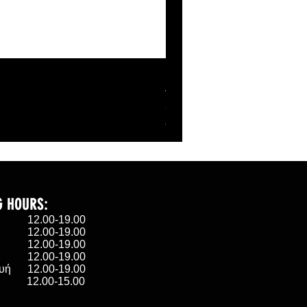
SHELL BANANABELL ZI
Τιμή
27,00 €
ΦΠΑ περιλαμβάνεται
G HOURS:
α 12.00-19.00
 12.00-19.00
η 12.00-19.00
 12.00-19.00
υή 12.00-19.00
ο 12.00-15.00