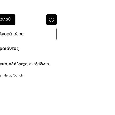
καλάθι
Αγορά τώρα
ροϊόντος
γικό, αδιάβροχο, ανοξείδωτο,
e, Helix, Conch