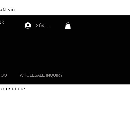
ΩΝ 50
€
OR
Σύνδεση
TOO
WHOLESALE INQUIRY
 OUR FEED!