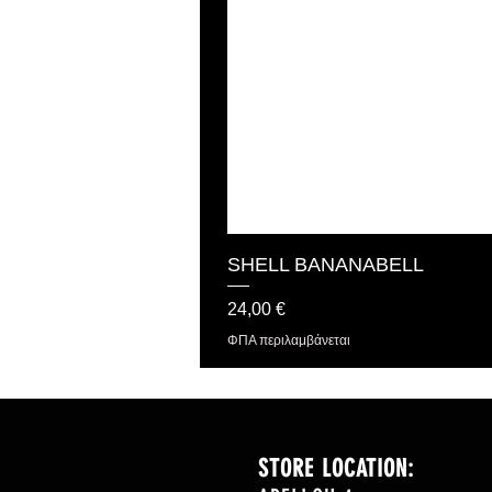
SHELL BANANABELL
Τιμή
24,00 €
ΦΠΑ περιλαμβάνεται
STORE LOCATION: