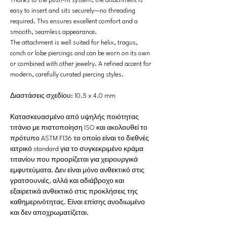
Thanks to the push-fit system, the attachment is
easy to insert and sits securely—no threading
required. This ensures excellent comfort and a
smooth, seamless appearance.
The attachment is well suited for helix, tragus,
conch or lobe piercings and can be worn on its own
or combined with other jewelry. A refined accent for
modern, carefully curated piercing styles.
Διαστάσεις σχεδίου: 10.5 x 4.0 mm
Κατασκευασμένο από υψηλής ποιότητας
τιτάνιο με πιστοποίηση ISO και ακολουθεί το
πρότυπο ASTM F136 το οποίο είναι το διεθνές
ιατρικό standard για το συγκεκριμένο κράμα
τιτανίου που προορίζεται για χειρουργικά
εμφυτεύματα. Δεν είναι μόνο ανθεκτικό στις
γρατσουνιές, αλλά και αδιάβροχο και
εξαιρετικά ανθεκτικό στις προκλήσεις της
καθημερινότητας. Είναι επίσης ανοδιωμένο
και δεν αποχρωματίζεται.