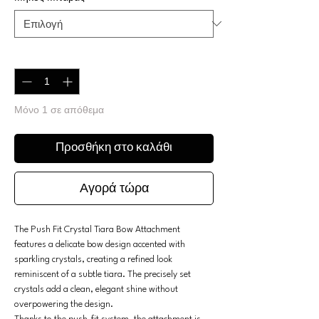
Ποσότητα
*
Μόνο 1 σε απόθεμα
Προσθήκη στο καλάθι
Αγορά τώρα
The Push Fit Crystal Tiara Bow Attachment
features a delicate bow design accented with
sparkling crystals, creating a refined look
reminiscent of a subtle tiara. The precisely set
crystals add a clean, elegant shine without
overpowering the design.