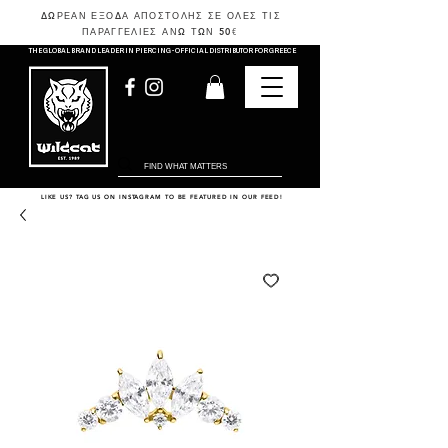
ΔΩΡΕΑΝ ΕΞΟΔΑ ΑΠΟΣΤΟΛΗΣ ΣΕ ΟΛΕΣ ΤΙΣ
ΠΑΡΑΓΓΕΛΙΕΣ ΑΝΩ ΤΩΝ 50
€
THE GLOBAL BRAND LEADER IN PIERCING - OFFICIAL DISTRIBUTOR FOR GREECE
LIKE US? TAG US ON INSTAGRAM TO BE FEATURED IN OUR FEED!