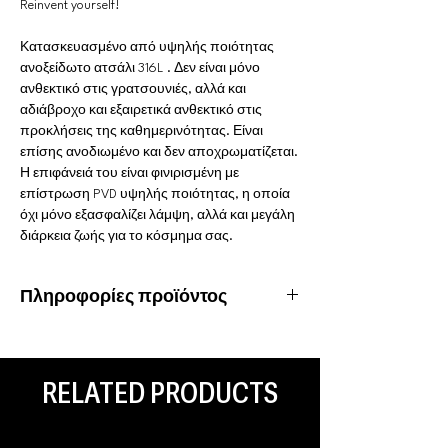
Reinvent yourself!
Κατασκευασμένο από υψηλής ποιότητας
ανοξείδωτο ατσάλι 316L . Δεν είναι μόνο
ανθεκτικό στις γρατσουνιές, αλλά και
αδιάβροχο και εξαιρετικά ανθεκτικό στις
προκλήσεις της καθημερινότητας. Είναι
επίσης ανοδιωμένο και δεν αποχρωματίζεται.
Η επιφάνειά του είναι φινιρισμένη με
επίστρωση PVD υψηλής ποιότητας, η οποία
όχι μόνο εξασφαλίζει λάμψη, αλλά και μεγάλη
διάρκεια ζωής για το κόσμημα σας.
Πληροφορίες προϊόντος
Υλικό: Χειρουργικό ατσάλι 316L
Ιδιότητες: Αδιάβροχο, ανοξείδωτο
Είδος piercing: Septum, Daith, Rook
RELATED PRODUCTS