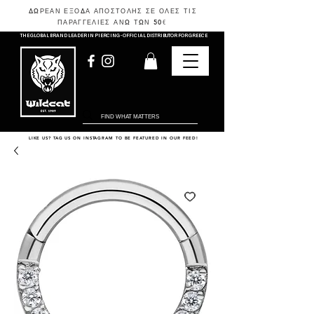
ΔΩΡΕΑΝ ΕΞΟΔΑ ΑΠΟΣΤΟΛΗΣ ΣΕ ΟΛΕΣ ΤΙΣ
ΠΑΡΑΓΓΕΛΙΕΣ ΑΝΩ ΤΩΝ 50
€
THE GLOBAL BRAND LEADER IN PIERCING - OFFICIAL DISTRIBUTOR FOR GREECE
LIKE US? TAG US ON INSTAGRAM TO BE FEATURED IN OUR FEED!