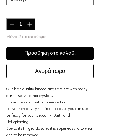
Ποσότητα
*
Μόνο 2 σε απόθεμα
Προσθήκη στο καλάθι
Αγορά τώρα
Our high quality hinged rings are set with many
classic set Zirconia crystals.
These are set-in with a pavé setting.
Let your creativity run free, because you can use
perfectly for your Septum-, Daith and
Helixpiercing.
Due to its hinged closure, it is super easy to to wear
and to be removed.