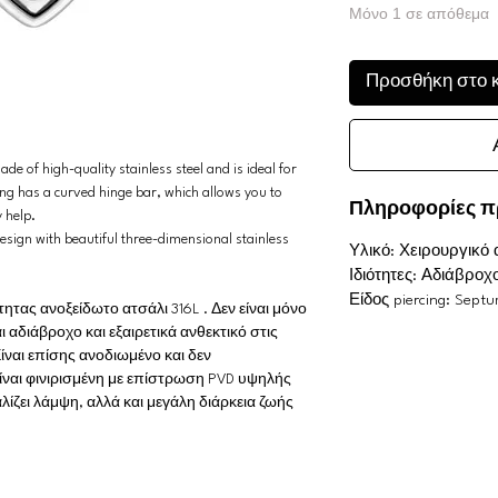
Μόνο 1 σε απόθεμα
Προσθήκη στο 
de of high-quality stainless steel and is ideal for
ing has a curved hinge bar, which allows you to
Πληροφορίες π
y help.
design with beautiful three-dimensional stainless
Υλικό: Χειρουργικό 
Ιδιότητες: Αδιάβρ
Είδος piercing: Septu
ας ανοξείδωτο ατσάλι 316L . Δεν είναι μόνο
ι αδιάβροχο και εξαιρετικά ανθεκτικό στις
ίναι επίσης ανοδιωμένο και δεν
είναι φινιρισμένη με επίστρωση PVD υψηλής
λίζει λάμψη, αλλά και μεγάλη διάρκεια ζωής