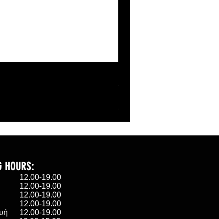
SHELL BANANABELL ZI
Τιμή
27,00 €
ΦΠΑ περιλαμβάνεται
G HOURS:
α 12.00-19.00
 12.00-19.00
η 12.00-19.00
 12.00-19.00
υή 12.00-19.00