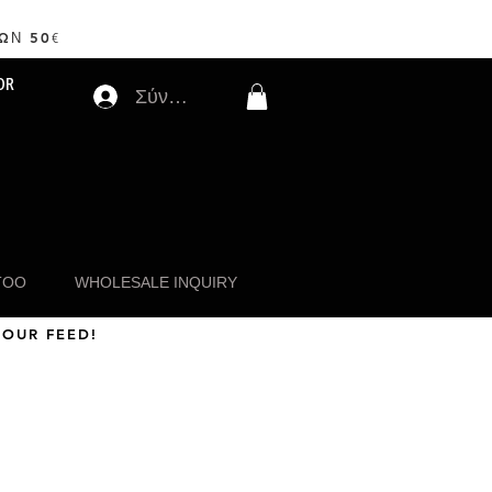
ΩΝ 50
€
OR
Σύνδεση
TOO
WHOLESALE INQUIRY
 OUR FEED!