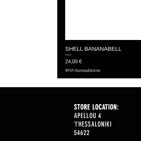
SHELL BANANABELL
Τιμή
24,00 €
ΦΠΑ περιλαμβάνεται
STORE LOCATION:
APELLOU 4
ΤHESSALONIKI
54622