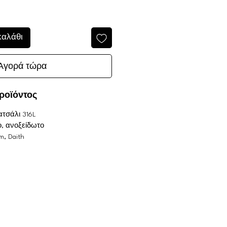
καλάθι
Αγορά τώρα
ροϊόντος
ατσάλι 316L
οχο, ανοξείδωτο
m, Daith