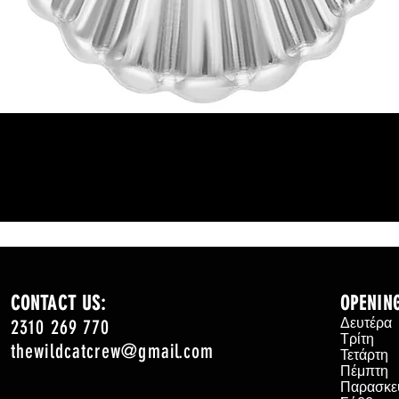
Γρήγορη προβολή
CONTACT US:
OPENIN
2310 269 770
Δευτέρ
Τρίτη
thewildcatcrew@gmail.com
Τετάρτ
Πέμπτη
Παρασκε