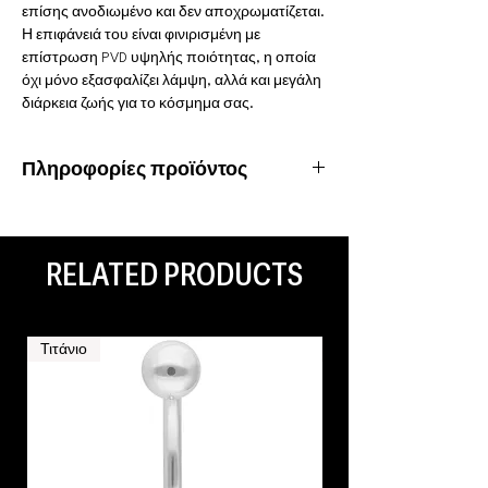
επίσης ανοδιωμένο και δεν αποχρωματίζεται.
Η επιφάνειά του είναι φινιρισμένη με
επίστρωση PVD υψηλής ποιότητας, η οποία
όχι μόνο εξασφαλίζει λάμψη, αλλά και μεγάλη
διάρκεια ζωής για το κόσμημα σας.
Πληροφορίες προϊόντος
Υλικό: Χειρουργικό ατσάλι 316L
Ιδιότητες: Αδιάβροχο, ανοξείδωτο
Είδος piercing: Ear Lobe
RELATED PRODUCTS
Τιτάνιο
Τιτάνιο