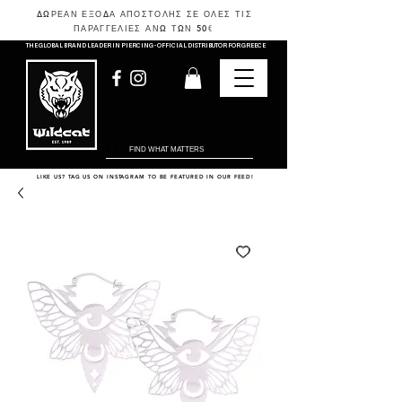
ΔΩΡΕΑΝ ΕΞΟΔΑ ΑΠΟΣΤΟΛΗΣ ΣΕ ΟΛΕΣ ΤΙΣ
ΠΑΡΑΓΓΕΛΙΕΣ ΑΝΩ ΤΩΝ 50
€
THE GLOBAL BRAND LEADER IN PIERCING - OFFICIAL DISTRIBUTOR FOR GREECE
LIKE US? TAG US ON INSTAGRAM TO BE FEATURED IN OUR FEED!