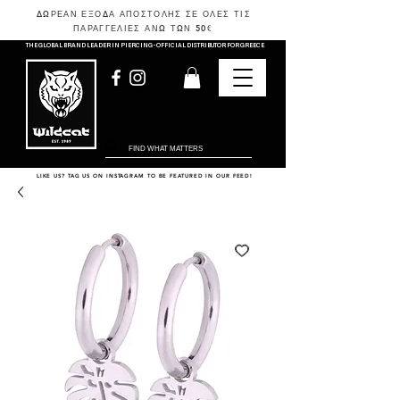
ΔΩΡΕΑΝ ΕΞΟΔΑ ΑΠΟΣΤΟΛΗΣ ΣΕ ΟΛΕΣ ΤΙΣ
ΠΑΡΑΓΓΕΛΙΕΣ ΑΝΩ ΤΩΝ 50
€
THE GLOBAL BRAND LEADER IN PIERCING - OFFICIAL DISTRIBUTOR FOR GREECE
LIKE US? TAG US ON INSTAGRAM TO BE FEATURED IN OUR FEED!