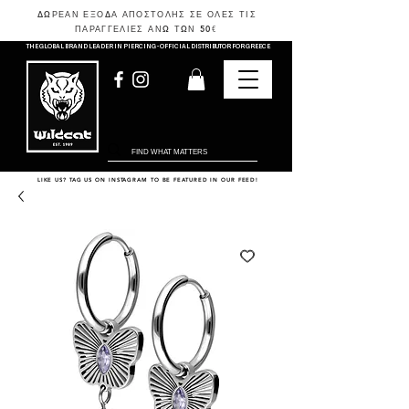
ΔΩΡΕΑΝ ΕΞΟΔΑ ΑΠΟΣΤΟΛΗΣ ΣΕ ΟΛΕΣ ΤΙΣ
ΠΑΡΑΓΓΕΛΙΕΣ ΑΝΩ ΤΩΝ 50
€
THE GLOBAL BRAND LEADER IN PIERCING - OFFICIAL DISTRIBUTOR FOR GREECE
LIKE US? TAG US ON INSTAGRAM TO BE FEATURED IN OUR FEED!