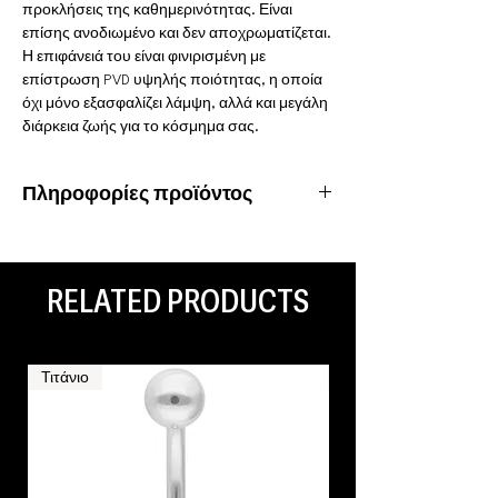
προκλήσεις της καθημερινότητας. Είναι
επίσης ανοδιωμένο και δεν αποχρωματίζεται.
Η επιφάνειά του είναι φινιρισμένη με
επίστρωση PVD υψηλής ποιότητας, η οποία
όχι μόνο εξασφαλίζει λάμψη, αλλά και μεγάλη
διάρκεια ζωής για το κόσμημα σας.
Πληροφορίες προϊόντος
Υλικό: Χειρουργικό ατσάλι 316L
Ιδιότητες: Αδιάβροχο,
ανοξείδωτο
RELATED PRODUCTS
Είδος piercing: Ear Lobe
Τιτάνιο
Τιτάνιο