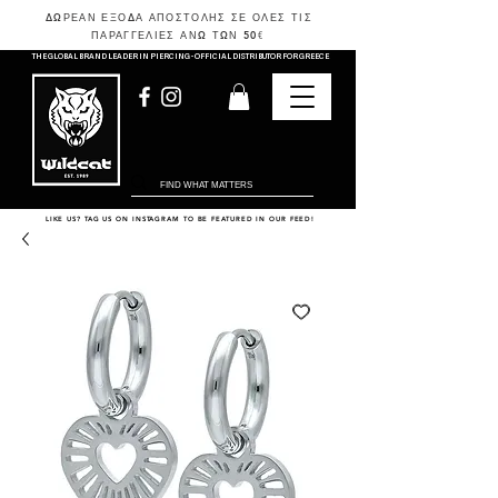
ΔΩΡΕΑΝ ΕΞΟΔΑ ΑΠΟΣΤΟΛΗΣ ΣΕ ΟΛΕΣ ΤΙΣ
ΠΑΡΑΓΓΕΛΙΕΣ ΑΝΩ ΤΩΝ 50
€
THE GLOBAL BRAND LEADER IN PIERCING - OFFICIAL DISTRIBUTOR FOR GREECE
LIKE US? TAG US ON INSTAGRAM TO BE FEATURED IN OUR FEED!