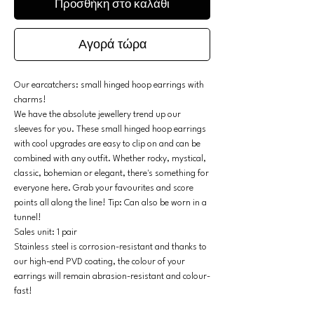
Προσθήκη στο καλάθι
Αγορά τώρα
Our earcatchers: small hinged hoop earrings with
charms!
We have the absolute jewellery trend up our
sleeves for you. These small hinged hoop earrings
with cool upgrades are easy to clip on and can be
combined with any outfit. Whether rocky, mystical,
classic, bohemian or elegant, there's something for
everyone here. Grab your favourites and score
points all along the line! Tip: Can also be worn in a
tunnel!
Sales unit: 1 pair
Stainless steel is corrosion-resistant and thanks to
our high-end PVD coating, the colour of your
earrings will remain abrasion-resistant and colour-
fast!