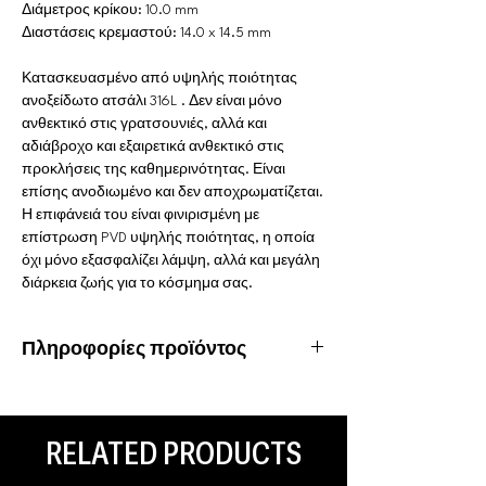
Διάμετρος κρίκου: 10.0 mm
Διαστάσεις κρεμαστού: 14.0 x 14.5 mm
Κατασκευασμένο από υψηλής ποιότητας
ανοξείδωτο ατσάλι 316L . Δεν είναι μόνο
ανθεκτικό στις γρατσουνιές, αλλά και
αδιάβροχο και εξαιρετικά ανθεκτικό στις
προκλήσεις της καθημερινότητας. Είναι
επίσης ανοδιωμένο και δεν αποχρωματίζεται.
Η επιφάνειά του είναι φινιρισμένη με
επίστρωση PVD υψηλής ποιότητας, η οποία
όχι μόνο εξασφαλίζει λάμψη, αλλά και μεγάλη
διάρκεια ζωής για το κόσμημα σας.
Πληροφορίες προϊόντος
Υλικό: Χειρουργικό ατσάλι 316L
Ιδιότητες: Αδιάβροχο, ανοξείδωτο
Είδος
piercing: Tragus, Helix, Ear Lobe
RELATED PRODUCTS