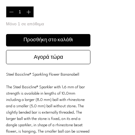
Ποσότητα
*
Μόνο 1 σε απόθεμα
Προσθήκη στο καλάθι
Αγορά τώρα
Steel Basicline® Sparkling Flower Bananabell
The Steel Basicline® Sparkler with 1.6 mm of bar
strength is available in lengths of 10.0mm
including a larger (8.0 mm) ball with rhinestone
and a smaller (5.0 mm) ball without stone. The
slightly bended bar is externally threaded. The
larger ball with the stone is fixed, on its end a
dangle sparkler, in shape of a rhinestone beset
flower, is hanging. The smaller ball can be screwed