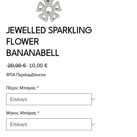
JEWELLED SPARKLING
FLOWER
BANANABELL
Κανονική
Τιμή
 20,00 € 
10,00 €
τιμή
Έκπτωσης
ΦΠΑ Περιλαμβάνεται
Πάχος Μπάρας
*
Μήκος Μπάρας
*