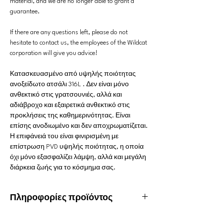
material, and we are no longer able to grant a
guarantee.
If there are any questions left, please do not
hesitate to contact us, the employees of the Wildcat
corporation will give you advice!
Κατασκευασμένο από υψηλής ποιότητας
ανοξείδωτο ατσάλι 316L . Δεν είναι μόνο
ανθεκτικό στις γρατσουνιές, αλλά και
αδιάβροχο και εξαιρετικά ανθεκτικό στις
προκλήσεις της καθημερινότητας. Είναι
επίσης ανοδιωμένο και δεν αποχρωματίζεται.
Η επιφάνειά του είναι φινιρισμένη με
επίστρωση PVD υψηλής ποιότητας, η οποία
όχι μόνο εξασφαλίζει λάμψη, αλλά και μεγάλη
διάρκεια ζωής για το κόσμημα σας.
Πληροφορίες προϊόντος
Υλικό: Χειρουργικό ατσάλι 316L