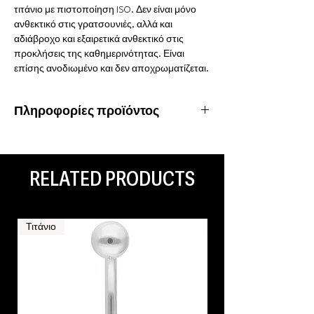
τιτάνιο με πιστοποίηση ISO. Δεν είναι μόνο
ανθεκτικό στις γρατσουνιές, αλλά και
αδιάβροχο και εξαιρετικά ανθεκτικό στις
προκλήσεις της καθημερινότητας. Είναι
επίσης ανοδιωμένο και δεν αποχρωματίζεται.
Πληροφορίες προϊόντος
Υλικό: Τιτάνιο
Ιδιότητες: Υποαλλεργικό, αδιάβροχο,
ανοξείδωτο
RELATED PRODUCTS
Είδος piercing: Daith, Rook
Τιτάνιο
Τιτάνιο