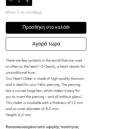
Μόνο 1 σε απόθεμα
Προσθήκη στο καλάθι
Αγορά τώρα
There are few symbols in the world that are used
as often as the heart <3 Clearly, a heart stands for
unconditional love.
Our Heart Clicker is made of high-quality titanium
and is ideal for your Helix piercing. The piercing
has a curved hinge bar, which makes it easy for
you to insert the piercing – and all without pliers!
This clicker is available with a thickness of 1.2 mm
and an inner diameter of 8.0 mm.
Height: 6.0 mm
Κατασκευασμένο από υψηλής ποιότητας