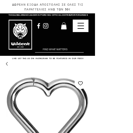
ΔΩΡΕΑΝ ΕΞΟΔΑ ΑΠΟΣΤΟΛΗΣ ΣΕ ΟΛΕΣ ΤΙΣ
ΠΑΡΑΓΓΕΛΙΕΣ ΑΝΩ ΤΩΝ 50
€
THE GLOBAL BRAND LEADER IN PIERCING - OFFICIAL DISTRIBUTOR FOR GREECE
LIKE US? TAG US ON INSTAGRAM TO BE FEATURED IN OUR FEED!