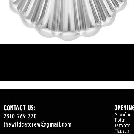
Γρήγορη προβολή
CONTACT US:
OPENIN
2310 269 770
Δευτέρ
Τρίτη
thewildcatcrew@gmail.com
Τετάρτ
Πέμπτη