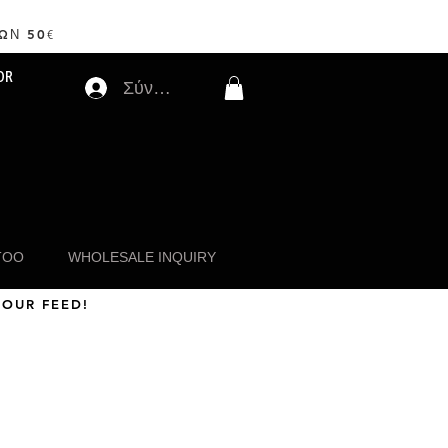
ΩΝ 50
€
OR
Σύνδεση
TOO
WHOLESALE INQUIRY
 OUR FEED!