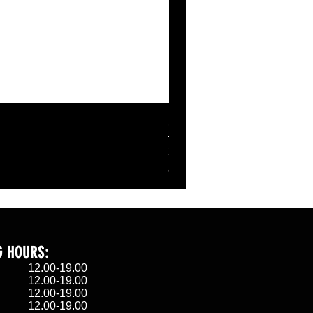
SHELL BANANABELL ZI
Τιμή
27,00 €
ΦΠΑ περιλαμβάνεται
G HOURS:
α 12.00-19.00
 12.00-19.00
η 12.00-19.00
 12.00-19.00