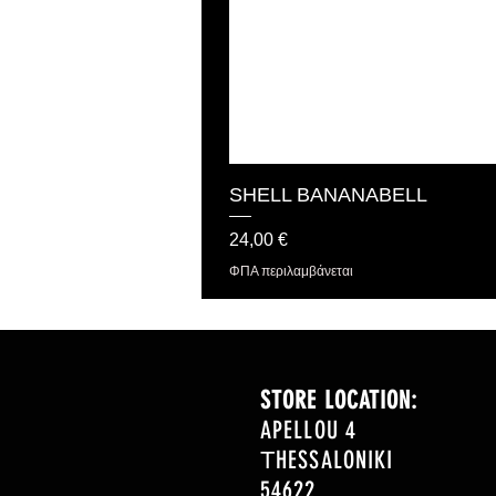
SHELL BANANABELL
Τιμή
24,00 €
ΦΠΑ περιλαμβάνεται
STORE LOCATION:
APELLOU 4
ΤHESSALONIKI
54622