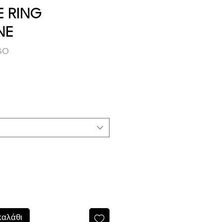
E RING
NE
GO
καλάθι