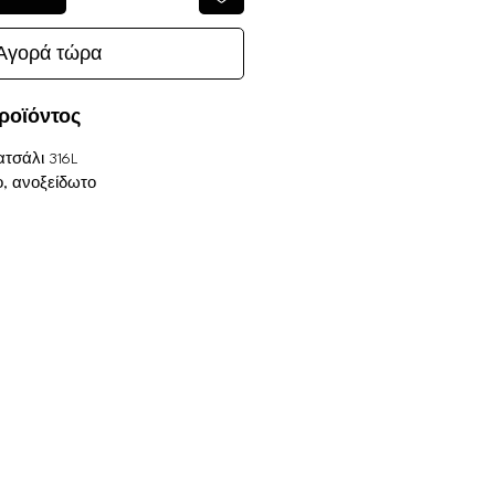
Αγορά τώρα
ροϊόντος
ατσάλι 316L
οχο, ανοξείδωτο