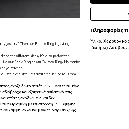
Πληροφορίες π
Υλικό: Χειρουργικό 
ity jewelry? Then our Bubble Ring is just right for
Ιδιότητες: Αδιάβρ
s to the different sizes, it’s also perfect for
– like our Basic Ring or our Twisted Ring. No matter
sic eye-catcher.
16L stainless steel. It’s available in size 18.0 mm
ας ανοξείδωτο ατσάλι 316L . Δεν είναι μόνο
ι αδιάβροχο και εξαιρετικά ανθεκτικό στις
ίναι επίσης ανοδιωμένο και δεν
είναι φινιρισμένη με επίστρωση PVD υψηλής
λίζει λάμψη, αλλά και μεγάλη διάρκεια ζωής