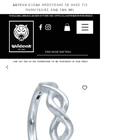
ΔΩΡΕΑΝ ΕΞΟΔΑ ΑΠΟΣΤΟΛΗΣ ΣΕ ΟΛΕΣ ΤΙΣ
ΠΑΡΑΓΓΕΛΙΕΣ ΑΝΩ ΤΩΝ 50
€
THE GLOBAL BRAND LEADER IN PIERCING - OFFICIAL DISTRIBUTOR FOR GREECE
LIKE US? TAG US ON INSTAGRAM TO BE FEATURED IN OUR FEED!