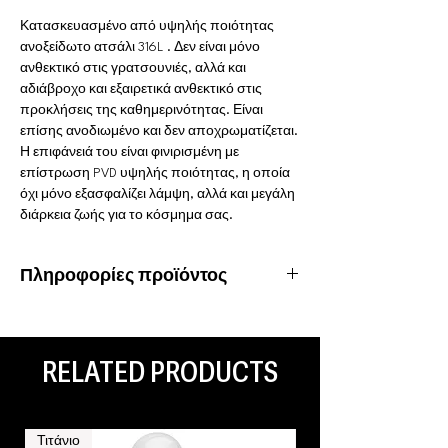
Κατασκευασμένο από υψηλής ποιότητας
ανοξείδωτο ατσάλι 316L . Δεν είναι μόνο
ανθεκτικό στις γρατσουνιές, αλλά και
αδιάβροχο και εξαιρετικά ανθεκτικό στις
προκλήσεις της καθημερινότητας. Είναι
επίσης ανοδιωμένο και δεν αποχρωματίζεται.
Η επιφάνειά του είναι φινιρισμένη με
επίστρωση PVD υψηλής ποιότητας, η οποία
όχι μόνο εξασφαλίζει λάμψη, αλλά και μεγάλη
διάρκεια ζωής για το κόσμημα σας.
Πληροφορίες προϊόντος
Υλικό: Χειρουργικό ατσάλι 316L
Ιδιότητες: Αδιάβροχο, ανοξείδωτο
Είδος piercing: Tragus, Helix, Ear Lobe, Conch
RELATED PRODUCTS
Τιτάνιο
Τιτάνιο