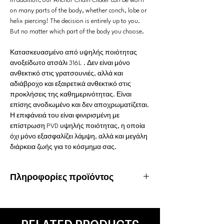
In addition, our Anchor Chain Clicker can be worn
on many parts of the body, whether conch, lobe or
helix piercing! The decision is entirely up to you.
But no matter which part of the body you choose.
Κατασκευασμένο από υψηλής ποιότητας
ανοξείδωτο ατσάλι 316L . Δεν είναι μόνο
ανθεκτικό στις γρατσουνιές, αλλά και
αδιάβροχο και εξαιρετικά ανθεκτικό στις
προκλήσεις της καθημερινότητας. Είναι
επίσης ανοδιωμένο και δεν αποχρωματίζεται.
Η επιφάνειά του είναι φινιρισμένη με
επίστρωση PVD υψηλής ποιότητας, η οποία
όχι μόνο εξασφαλίζει λάμψη, αλλά και μεγάλη
διάρκεια ζωής για το κόσμημα σας.
Πληροφορίες προϊόντος
Υλικό: Χειρουργικό ατσάλι 316L
Ιδιότητες: Αδιάβροχο, ανοξείδωτο
Είδος piercing: Tragus, Helix, Ear Lobe, Conch