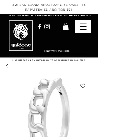
ΔΩΡΕΑΝ ΕΞΟΔΑ ΑΠΟΣΤΟΛΗΣ ΣΕ ΟΛΕΣ ΤΙΣ
ΠΑΡΑΓΓΕΛΙΕΣ ΑΝΩ ΤΩΝ 50
€
THE GLOBAL BRAND LEADER IN PIERCING - OFFICIAL DISTRIBUTOR FOR GREECE
LIKE US? TAG US ON INSTAGRAM TO BE FEATURED IN OUR FEED!