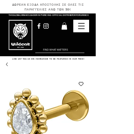
ΔΩΡΕΑΝ ΕΞΟΔΑ ΑΠΟΣΤΟΛΗΣ ΣΕ ΟΛΕΣ ΤΙΣ
ΠΑΡΑΓΓΕΛΙΕΣ ΑΝΩ ΤΩΝ 50
€
THE GLOBAL BRAND LEADER IN PIERCING - OFFICIAL DISTRIBUTOR FOR GREECE
LIKE US? TAG US ON INSTAGRAM TO BE FEATURED IN OUR FEED!