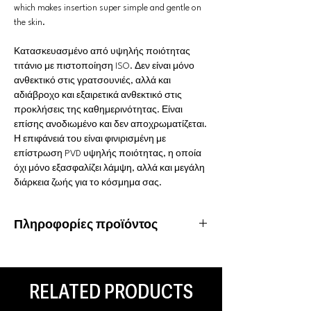
which makes insertion super simple and gentle on
the skin.
Κατασκευασμένο από υψηλής ποιότητας
τιτάνιο με πιστοποίηση ISO. Δεν είναι μόνο
ανθεκτικό στις γρατσουνιές, αλλά και
αδιάβροχο και εξαιρετικά ανθεκτικό στις
προκλήσεις της καθημερινότητας. Είναι
επίσης ανοδιωμένο και δεν αποχρωματίζεται.
Η επιφάνειά του είναι φινιρισμένη με
επίστρωση PVD υψηλής ποιότητας, η οποία
όχι μόνο εξασφαλίζει λάμψη, αλλά και μεγάλη
διάρκεια ζωής για το κόσμημα σας.
Πληροφορίες προϊόντος
Υλικό: Τιτάνιο
Ιδιότητες:Υποαλλεργικό, αδιάβροχο,
ανοξείδωτο
RELATED PRODUCTS
Είδος piercing: Conch, Helix, Tragus, Ear