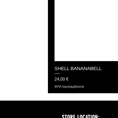
SHELL BANANABELL
Τιμή
24,00 €
ΦΠΑ περιλαμβάνεται
STORE LOCATION: