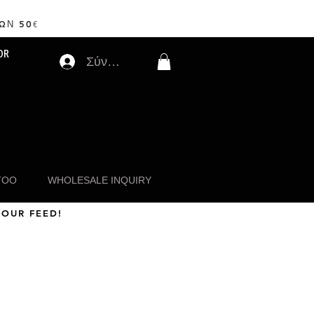
ΩΝ 50
€
OR
Σύνδεση
TOO
WHOLESALE INQUIRY
 OUR FEED!