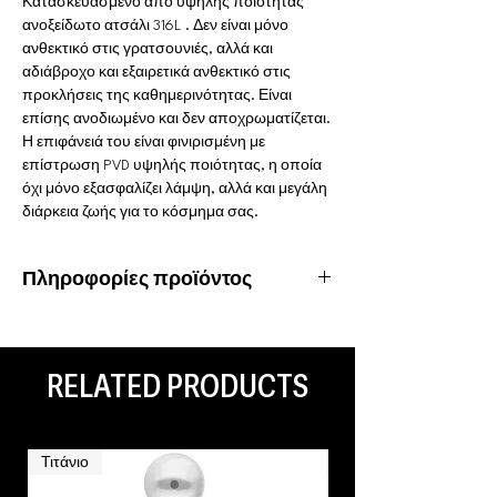
Κατασκευασμένο από υψηλής ποιότητας
ανοξείδωτο ατσάλι 316L . Δεν είναι μόνο
ανθεκτικό στις γρατσουνιές, αλλά και
αδιάβροχο και εξαιρετικά ανθεκτικό στις
προκλήσεις της καθημερινότητας. Είναι
επίσης ανοδιωμένο και δεν αποχρωματίζεται.
Η επιφάνειά του είναι φινιρισμένη με
επίστρωση PVD υψηλής ποιότητας, η οποία
όχι μόνο εξασφαλίζει λάμψη, αλλά και μεγάλη
διάρκεια ζωής για το κόσμημα σας.
Πληροφορίες προϊόντος
Υλικό: Χειρουργικό ατσάλι 316L
Ιδιότητες: Αδιάβροχο, ανοξείδωτο
Είδος piercing: Ear Lobe
RELATED PRODUCTS
Τιτάνιο
Τιτάνιο