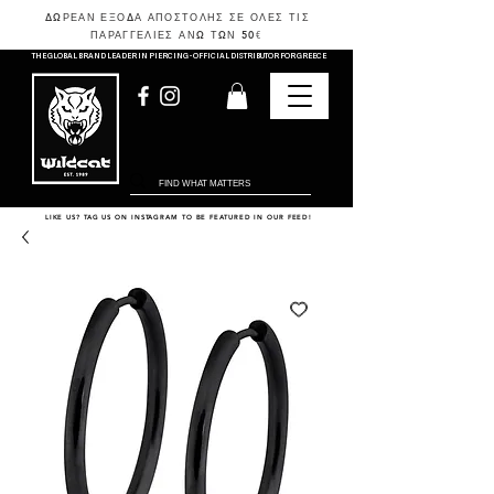
ΔΩΡΕΑΝ ΕΞΟΔΑ ΑΠΟΣΤΟΛΗΣ ΣΕ ΟΛΕΣ ΤΙΣ
ΠΑΡΑΓΓΕΛΙΕΣ ΑΝΩ ΤΩΝ 50
€
THE GLOBAL BRAND LEADER IN PIERCING - OFFICIAL DISTRIBUTOR FOR GREECE
LIKE US? TAG US ON INSTAGRAM TO BE FEATURED IN OUR FEED!