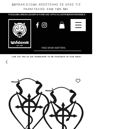
ΔΩΡΕΑΝ ΕΞΟΔΑ ΑΠΟΣΤΟΛΗΣ ΣΕ ΟΛΕΣ ΤΙΣ
ΠΑΡΑΓΓΕΛΙΕΣ ΑΝΩ ΤΩΝ 50
€
THE GLOBAL BRAND LEADER IN PIERCING - OFFICIAL DISTRIBUTOR FOR GREECE
LIKE US? TAG US ON INSTAGRAM TO BE FEATURED IN OUR FEED!