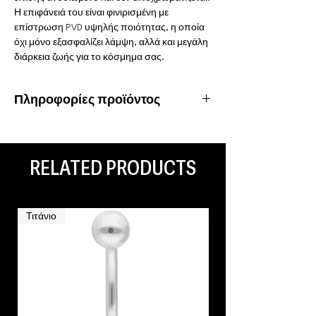
Η επιφάνειά του είναι φινιρισμένη με
επίστρωση PVD υψηλής ποιότητας, η οποία
όχι μόνο εξασφαλίζει λάμψη, αλλά και μεγάλη
διάρκεια ζωής για το κόσμημα σας.
Πληροφορίες προϊόντος
Υλικό: Χειρουργικό ατσάλι 316L
Ιδιότητες: Αδιάβροχο, ανοξείδωτο
Είδος piercing: Ear Lobe
RELATED PRODUCTS
Τιτάνιο
Τιτάνιο