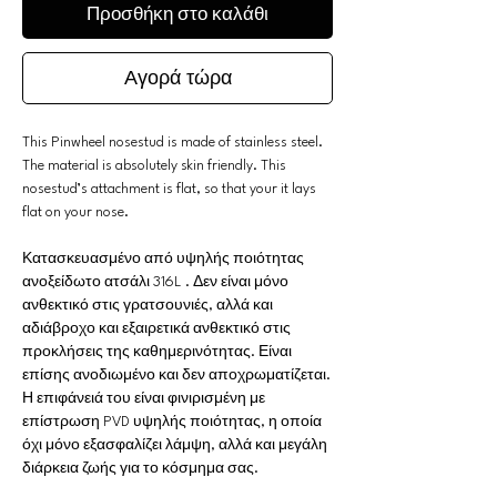
Προσθήκη στο καλάθι
Αγορά τώρα
This Pinwheel nosestud is made of stainless steel.
The material is absolutely skin friendly. This
nosestud’s attachment is flat, so that your it lays
flat on your nose.
Κατασκευασμένο από υψηλής ποιότητας
ανοξείδωτο ατσάλι 316L . Δεν είναι μόνο
ανθεκτικό στις γρατσουνιές, αλλά και
αδιάβροχο και εξαιρετικά ανθεκτικό στις
προκλήσεις της καθημερινότητας. Είναι
επίσης ανοδιωμένο και δεν αποχρωματίζεται.
Η επιφάνειά του είναι φινιρισμένη με
επίστρωση PVD υψηλής ποιότητας, η οποία
όχι μόνο εξασφαλίζει λάμψη, αλλά και μεγάλη
διάρκεια ζωής για το κόσμημα σας.