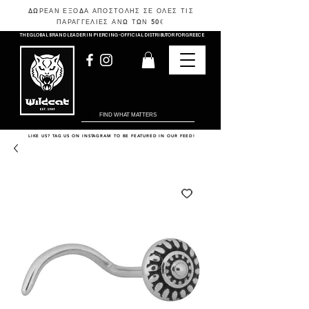
ΔΩΡΕΑΝ ΕΞΟΔΑ ΑΠΟΣΤΟΛΗΣ ΣΕ ΟΛΕΣ ΤΙΣ
ΠΑΡΑΓΓΕΛΙΕΣ ΑΝΩ ΤΩΝ 50
€
THE GLOBAL BRAND LEADER IN PIERCING - OFFICIAL DISTRIBUTOR FOR GREECE
LIKE US? TAG US ON INSTAGRAM TO BE FEATURED IN OUR FEED!