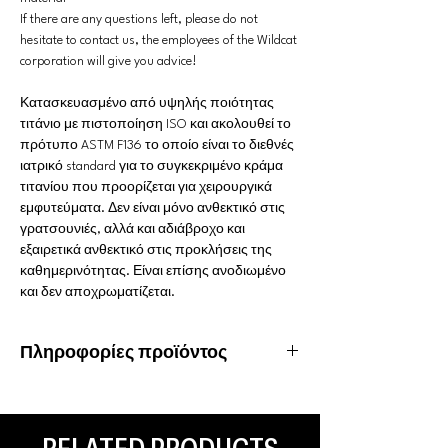
If there are any questions left, please do not
hesitate to contact us, the employees of the Wildcat
corporation will give you advice!
Κατασκευασμένο από υψηλής ποιότητας
τιτάνιο με πιστοποίηση ISO και ακολουθεί το
πρότυπο ASTM F136 το οποίο είναι το διεθνές
ιατρικό standard για το συγκεκριμένο κράμα
τιτανίου που προορίζεται για χειρουργικά
εμφυτεύματα. Δεν είναι μόνο ανθεκτικό στις
γρατσουνιές, αλλά και αδιάβροχο και
εξαιρετικά ανθεκτικό στις προκλήσεις της
καθημερινότητας. Είναι επίσης ανοδιωμένο
και δεν αποχρωματίζεται.
Πληροφορίες προϊόντος
Υλικό: Τιτάνιο
Ιδιότητες: Υποαλλεργικό, αδιάβροχο,
ανοξείδωτο