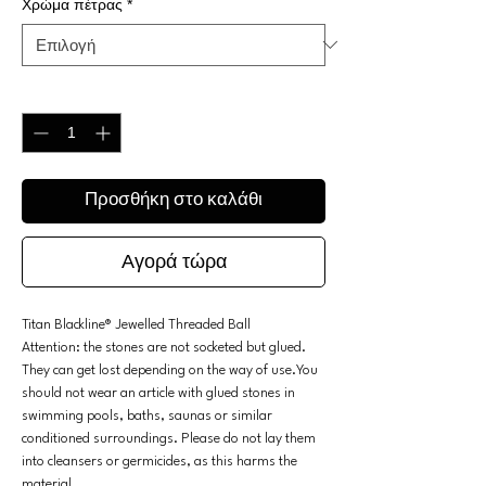
Χρώμα πέτρας
*
Ποσότητα
*
Προσθήκη στο καλάθι
Αγορά τώρα
Titan Blackline® Jewelled Threaded Ball
Attention: the stones are not socketed but glued.
They can get lost depending on the way of use.You
should not wear an article with glued stones in
swimming pools, baths, saunas or similar
conditioned surroundings. Please do not lay them
into cleansers or germicides, as this harms the
material