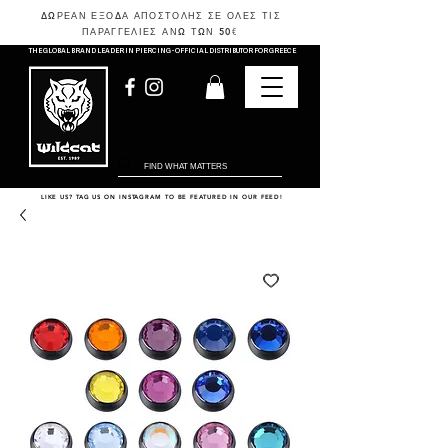
ΔΩΡΕΑΝ ΕΞΟΔΑ ΑΠΟΣΤΟΛΗΣ ΣΕ ΟΛΕΣ ΤΙΣ
ΠΑΡΑΓΓΕΛΙΕΣ ΑΝΩ ΤΩΝ 50
€
THE GLOBAL BRAND LEADER IN PIERCING - OFFICIAL DISTRIBUTOR FOR GREECE
LIKE US? TAG US ON INSTAGRAM TO BE FEATURED IN OUR FEED!