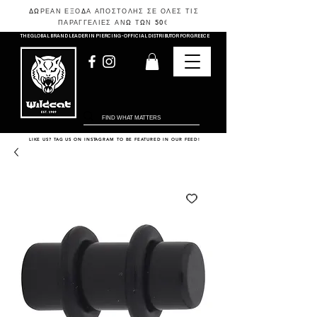
ΔΩΡΕΑΝ ΕΞΟΔΑ ΑΠΟΣΤΟΛΗΣ ΣΕ ΟΛΕΣ ΤΙΣ
ΠΑΡΑΓΓΕΛΙΕΣ ΑΝΩ ΤΩΝ 50
€
THE GLOBAL BRAND LEADER IN PIERCING - OFFICIAL DISTRIBUTOR FOR GREECE
LIKE US? TAG US ON INSTAGRAM TO BE FEATURED IN OUR FEED!