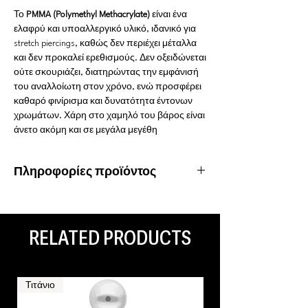
Το
PMMA (Polymethyl Methacrylate)
είναι ένα
ελαφρύ και υποαλλεργικό υλικό, ιδανικό για
stretch piercings, καθώς δεν περιέχει μέταλλα
και δεν προκαλεί ερεθισμούς. Δεν οξειδώνεται
ούτε σκουριάζει, διατηρώντας την εμφάνισή
του αναλλοίωτη στον χρόνο, ενώ προσφέρει
καθαρό φινίρισμα και δυνατότητα έντονων
χρωμάτων. Χάρη στο χαμηλό του βάρος είναι
άνετο ακόμη και σε μεγάλα μεγέθη
Πληροφορίες προϊόντος
Υλικό: PMMA
Ιδιότητες: Αδιάβροχο, ανοξείδωτο,
υποαλλεργικό
RELATED PRODUCTS
Είδος piercing: Stretch
Τιτάνιο
Τιτάνιο