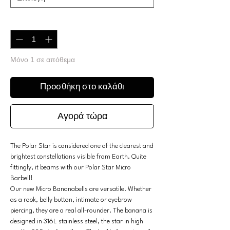
Ποσότητα
*
Μόνο 1 σε απόθεμα
Προσθήκη στο καλάθι
Αγορά τώρα
The Polar Star is considered one of the clearest and
brightest constellations visible from Earth. Quite
fittingly, it beams with our Polar Star Micro
Barbell!
Our new Micro Bananabells are versatile. Whether
as a rook, belly button, intimate or eyebrow
piercing, they are a real all-rounder. The banana is
designed in 316L stainless steel, the star in high