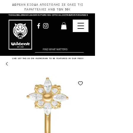
ΔΩΡΕΑΝ ΕΞΟΔΑ ΑΠΟΣΤΟΛΗΣ ΣΕ ΟΛΕΣ ΤΙΣ
ΠΑΡΑΓΓΕΛΙΕΣ ΑΝΩ ΤΩΝ 50
€
THE GLOBAL BRAND LEADER IN PIERCING - OFFICIAL DISTRIBUTOR FOR GREECE
LIKE US? TAG US ON INSTAGRAM TO BE FEATURED IN OUR FEED!