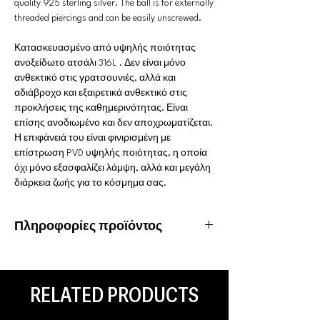
quality 925 sterling silver. The ball is for externally
threaded piercings and can be easily unscrewed.
Κατασκευασμένο από υψηλής ποιότητας
ανοξείδωτο ατσάλι 316L . Δεν είναι μόνο
ανθεκτικό στις γρατσουνιές, αλλά και
αδιάβροχο και εξαιρετικά ανθεκτικό στις
προκλήσεις της καθημερινότητας. Είναι
επίσης ανοδιωμένο και δεν αποχρωματίζεται.
Η επιφάνειά του είναι φινιρισμένη με
επίστρωση PVD υψηλής ποιότητας, η οποία
όχι μόνο εξασφαλίζει λάμψη, αλλά και μεγάλη
διάρκεια ζωής για το κόσμημα σας.
Πληροφορίες προϊόντος
Υλικό: Χειρουργικό ατσάλι 316L
Ιδιότητες: Αδιάβροχο, ανοξείδωτο
Είδος piercing: Rook, Eye brow, Navel
RELATED PRODUCTS