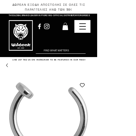
ΔΩΡΕΑΝ ΕΞΟΔΑ ΑΠΟΣΤΟΛΗΣ ΣΕ ΟΛΕΣ ΤΙΣ
ΠΑΡΑΓΓΕΛΙΕΣ ΑΝΩ ΤΩΝ 50
€
THE GLOBAL BRAND LEADER IN PIERCING - OFFICIAL DISTRIBUTOR FOR GREECE
LIKE US? TAG US ON INSTAGRAM TO BE FEATURED IN OUR FEED!