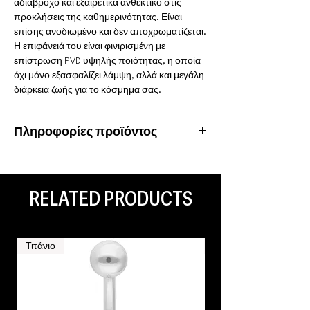
αδιάβροχο και εξαιρετικά ανθεκτικό στις
προκλήσεις της καθημερινότητας. Είναι
επίσης ανοδιωμένο και δεν αποχρωματίζεται.
Η επιφάνειά του είναι φινιρισμένη με
επίστρωση PVD υψηλής ποιότητας, η οποία
όχι μόνο εξασφαλίζει λάμψη, αλλά και μεγάλη
διάρκεια ζωής για το κόσμημα σας.
Πληροφορίες προϊόντος
Υλικό: Χειρουργικό ατσάλι 316L
Ιδιότητες: Αδιάβροχο, ανοξείδωτο
Είδος piercing: Nose
RELATED PRODUCTS
Τιτάνιο
Τιτάνιο