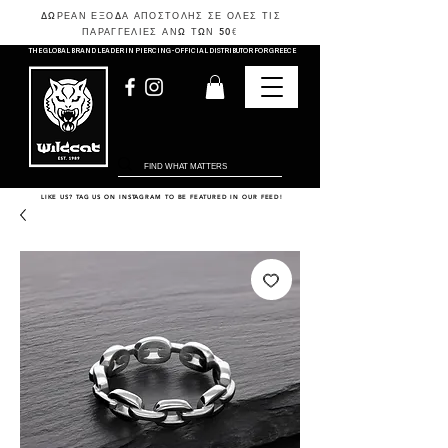
ΔΩΡΕΑΝ ΕΞΟΔΑ ΑΠΟΣΤΟΛΗΣ ΣΕ ΟΛΕΣ ΤΙΣ
ΠΑΡΑΓΓΕΛΙΕΣ ΑΝΩ ΤΩΝ 50
€
THE GLOBAL BRAND LEADER IN PIERCING - OFFICIAL DISTRIBUTOR FOR GREECE
LIKE US? TAG US ON INSTAGRAM TO BE FEATURED IN OUR FEED!