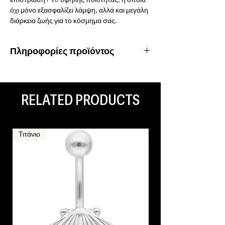
επίστρωση PVD υψηλής ποιότητας, η οποία
όχι μόνο εξασφαλίζει λάμψη, αλλά και μεγάλη
διάρκεια ζωής για το κόσμημα σας.
Πληροφορίες προϊόντος
Υλικό: Χειρουργικό ατσάλι 316L
Ιδιότητες: Αδιάβροχο, ανοξείδωτο
RELATED PRODUCTS
Τιτάνιο
Τιτάνιο