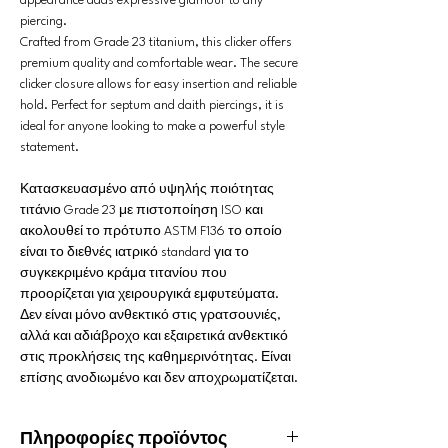
appearance adds expressive glamour to any
piercing.
Crafted from Grade 23 titanium, this clicker offers
premium quality and comfortable wear. The secure
clicker closure allows for easy insertion and reliable
hold. Perfect for septum and daith piercings, it is
ideal for anyone looking to make a powerful style
statement.
Κατασκευασμένο από υψηλής ποιότητας
τιτάνιο Grade 23 με πιστοποίηση ISO και
ακολουθεί το πρότυπο ASTM F136 το οποίο
είναι το διεθνές ιατρικό standard για το
συγκεκριμένο κράμα τιτανίου που
προορίζεται για χειρουργικά εμφυτεύματα.
Δεν είναι μόνο ανθεκτικό στις γρατσουνιές,
αλλά και αδιάβροχο και εξαιρετικά ανθεκτικό
στις προκλήσεις της καθημερινότητας. Είναι
επίσης ανοδιωμένο και δεν αποχρωματίζεται.
Πληροφορίες προϊόντος