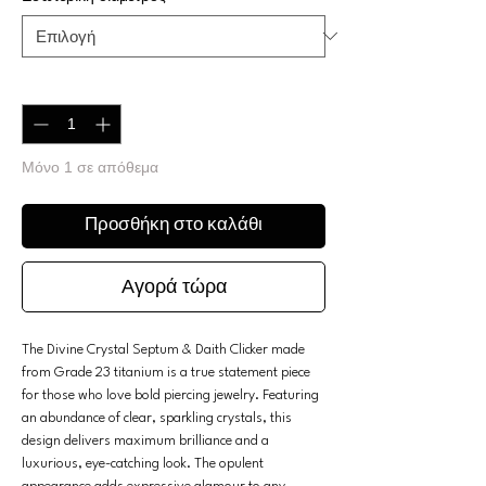
Ποσότητα
*
Μόνο 1 σε απόθεμα
Προσθήκη στο καλάθι
Αγορά τώρα
The Divine Crystal Septum & Daith Clicker made
from Grade 23 titanium is a true statement piece
for those who love bold piercing jewelry. Featuring
an abundance of clear, sparkling crystals, this
design delivers maximum brilliance and a
luxurious, eye-catching look. The opulent