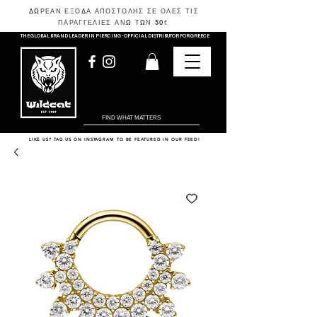
ΔΩΡΕΑΝ ΕΞΟΔΑ ΑΠΟΣΤΟΛΗΣ ΣΕ ΟΛΕΣ ΤΙΣ
ΠΑΡΑΓΓΕΛΙΕΣ ΑΝΩ ΤΩΝ 50
€
THE GLOBAL BRAND LEADER IN PIERCING - OFFICIAL DISTRIBUTOR FOR GREECE
LIKE US? TAG US ON INSTAGRAM TO BE FEATURED IN OUR FEED!