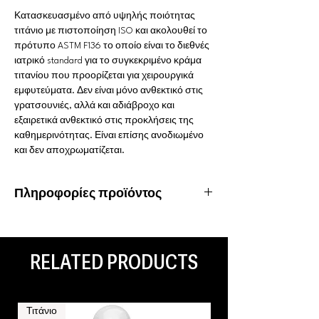
Κατασκευασμένο από υψηλής ποιότητας
τιτάνιο με πιστοποίηση ISO και ακολουθεί το
πρότυπο ASTM F136 το οποίο είναι το διεθνές
ιατρικό standard για το συγκεκριμένο κράμα
τιτανίου που προορίζεται για χειρουργικά
εμφυτεύματα. Δεν είναι μόνο ανθεκτικό στις
γρατσουνιές, αλλά και αδιάβροχο και
εξαιρετικά ανθεκτικό στις προκλήσεις της
καθημερινότητας. Είναι επίσης ανοδιωμένο
και δεν αποχρωματίζεται.
Πληροφορίες προϊόντος
Υλικό: Τιτάνιο
Ιδιότητες: Υποαλλεργικό, αδιάβροχο,
ανοξείδωτο
RELATED PRODUCTS
Είδος piercing: Dermal anchor
Τιτάνιο
Τιτάνιο