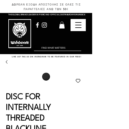
ΔΩΡΕΑΝ ΕΞΟΔΑ ΑΠΟΣΤΟΛΗΣ ΣΕ ΟΛΕΣ ΤΙΣ
ΠΑΡΑΓΓΕΛΙΕΣ ΑΝΩ ΤΩΝ 50
€
THE GLOBAL BRAND LEADER IN PIERCING - OFFICIAL DISTRIBUTOR FOR GREECE
LIKE US? TAG US ON INSTAGRAM TO BE FEATURED IN OUR FEED!
DISC FOR
INTERNALLY
THREADED