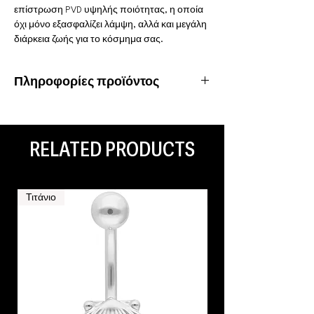
επίστρωση PVD υψηλής ποιότητας, η οποία
όχι μόνο εξασφαλίζει λάμψη, αλλά και μεγάλη
διάρκεια ζωής για το κόσμημα σας.
Πληροφορίες προϊόντος
Υλικό: Χειρουργικό ατσάλι 316L
Ιδιότητες: Αδιάβροχο, ανοξείδωτο
Είδος piercing: Ear Lobe
RELATED PRODUCTS
Τιτάνιο
Τιτάνιο