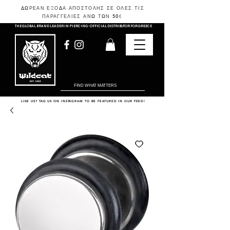
ΔΩΡΕΑΝ ΕΞΟΔΑ ΑΠΟΣΤΟΛΗΣ ΣΕ ΟΛΕΣ ΤΙΣ
ΠΑΡΑΓΓΕΛΙΕΣ ΑΝΩ ΤΩΝ 50
€
THE GLOBAL BRAND LEADER IN PIERCING - OFFICIAL DISTRIBUTOR FOR GREECE
LIKE US? TAG US ON INSTAGRAM TO BE FEATURED IN OUR FEED!