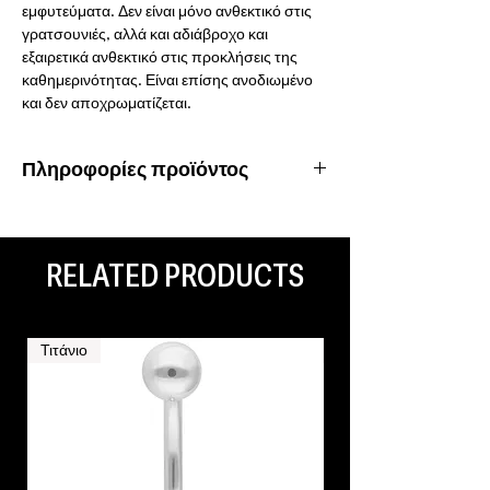
εμφυτεύματα. Δεν είναι μόνο ανθεκτικό στις
γρατσουνιές, αλλά και αδιάβροχο και
εξαιρετικά ανθεκτικό στις προκλήσεις της
καθημερινότητας. Είναι επίσης ανοδιωμένο
και δεν αποχρωματίζεται.
Πληροφορίες προϊόντος
Υλικό: Τιτάνιο
Ιδιότητες: Υποαλλεργικό, αδιάβροχο,
ανοξείδωτο
RELATED PRODUCTS
Είδος piercing: Nose
Τιτάνιο
Τιτάνιο