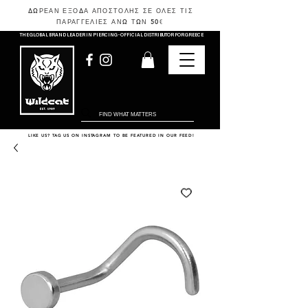
ΔΩΡΕΑΝ ΕΞΟΔΑ ΑΠΟΣΤΟΛΗΣ ΣΕ ΟΛΕΣ ΤΙΣ
ΠΑΡΑΓΓΕΛΙΕΣ ΑΝΩ ΤΩΝ 50
€
THE GLOBAL BRAND LEADER IN PIERCING - OFFICIAL DISTRIBUTOR FOR GREECE
LIKE US? TAG US ON INSTAGRAM TO BE FEATURED IN OUR FEED!